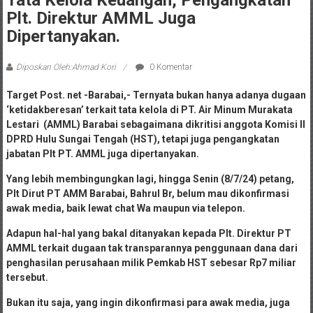
Tata Kelola Keuangan, Pengangkatan
Plt. Direktur AMML Juga
Dipertanyakan.
Diposkan Oleh:Ahmad Kori
0 Komentar
Target Post. net -Barabai,- Ternyata bukan hanya adanya dugaan
‘ketidakberesan’ terkait tata kelola di PT. Air Minum Murakata
Lestari (AMML) Barabai sebagaimana dikritisi anggota Komisi ll
DPRD Hulu Sungai Tengah (HST), tetapi juga pengangkatan
jabatan Plt PT. AMML juga dipertanyakan.
Yang lebih membingungkan lagi, hingga Senin (8/7/24) petang,
Plt Dirut PT AMM Barabai, Bahrul Br, belum mau dikonfirmasi
awak media, baik lewat chat Wa maupun via telepon.
Adapun hal-hal yang bakal ditanyakan kepada Plt. Direktur PT
AMML terkait dugaan tak transparannya penggunaan dana dari
penghasilan perusahaan milik Pemkab HST sebesar Rp7 miliar
tersebut.
Bukan itu saja, yang ingin dikonfirmasi para awak media, juga