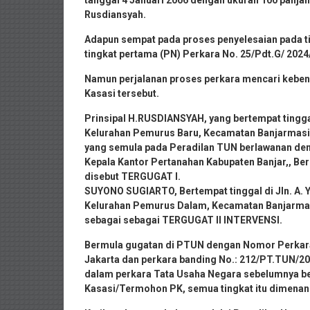
tanggal 4 Januari 2006 dengan ukuran 100 panjan
Rusdiansyah.
Adapun sempat pada proses penyelesaian pada t
tingkat pertama (PN) Perkara No. 25/Pdt.G/ 2024/
Namun perjalanan proses perkara mencari keben
Kasasi tersebut.
Prinsipal H.RUSDIANSYAH, yang bertempat tinggal
Kelurahan Pemurus Baru, Kecamatan Banjarmasin 
yang semula pada Peradilan TUN berlawanan den
Kepala Kantor Pertanahan Kabupaten Banjar,, Be
disebut TERGUGAT I.
SUYONO SUGIARTO, Bertempat tinggal di Jln. A. Y
Kelurahan Pemurus Dalam, Kecamatan Banjarmasi
sebagai sebagai TERGUGAT II INTERVENSI.
Bermula gugatan di PTUN dengan Nomor Perkara
Jakarta dan perkara banding No.: 212/PT.TUN/202
dalam perkara Tata Usaha Negara sebelumnya 
Kasasi/Termohon PK, semua tingkat itu dimenang