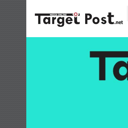
Lompat
ke
konten