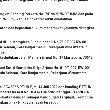
g meter persegi dan lebar 20 meter persegi atas nama
ingkat Banding Perkara No. 7/Pdt/2025/PT BJM dan pada
 PN.Bjm,, kedua tingkat tersebut dikalahkan.
aran dan kepastian hukum menemukan jalannya di tingkat
 di Jln. Kompleks Buncit Indah II No.75 RT.007 RW.001
Selatan, Kota Banjarmasin, Pekerjaan Wiraswasta ini
gan :
rkedudukan Jalan Menteri Empat No. 17 Martapura, 70613
ani Km. 6 Kompleks Griya Arjuna No. 01 RT. 007, RW. 001
n Selatan, Kota Banjarmasin, Pekerjaan Wiraswasta,
: 2/G/2022/PTUN.Bjm, 14 Juli 2022 dan banding PTTUN
 serta Kasasi No. 104 K/TUN/2023 tanggal 18 April 2023
berkaitan dengan sebagai Penggugat/Tergugat/Termohon
kan pihak H. Rusdiansyah tersebut.