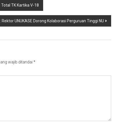
otal TK Kartika V-18
: Rektor UNUKASE Dorong Kolaborasi Perguruan Tinggi NU
ang wajib ditandai
*