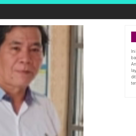
In
ba
An
la
di
te