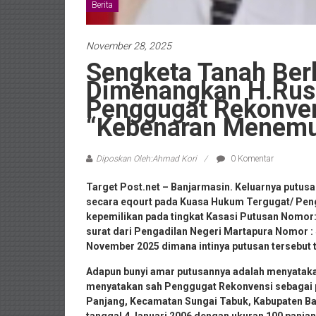
Berita
November 28, 2025
Sengketa Tanah Ber
Dimenangkan H.Rus
Penggugat Rekonve
“Kebenaran Menemuk
Diposkan Oleh:Ahmad Kori
0 Komentar
Target Post.net – Banjarmasin. Keluarnya putus
secara eqourt pada Kuasa Hukum Tergugat/ Pen
kepemilikan pada tingkat Kasasi Putusan Nomor:
surat dari Pengadilan Negeri Martapura Nomor :
November 2025 dimana intinya putusan tersebut 
Adapun bunyi amar putusannya adalah menyatak
menyatakan sah Penggugat Rekonvensi sebagai p
Panjang, Kecamatan Sungai Tabuk, Kabupaten Ban