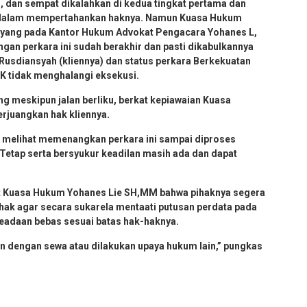
 dan sempat dikalahkan di kedua tingkat pertama dan
n dalam mempertahankan haknya. Namun Kuasa Hukum
 yang pada Kantor Hukum Advokat Pengacara Yohanes L,
n perkara ini sudah berakhir dan pasti dikabulkannya
 Rusdiansyah (kliennya) dan status perkara Berkekuatan
K tidak menghalangi eksekusi.
ng meskipun jalan berliku, berkat kepiawaian Kuasa
rjuangkan hak kliennya.
n melihat memenangkan perkara ini sampai diproses
Tetap serta bersyukur keadilan masih ada dan dapat
rut Kuasa Hukum Yohanes Lie SH,MM bahwa pihaknya segera
ak agar secara sukarela mentaati putusan perdata pada
eadaan bebas sesuai batas hak-haknya.
n dengan sewa atau dilakukan upaya hukum lain,” pungkas