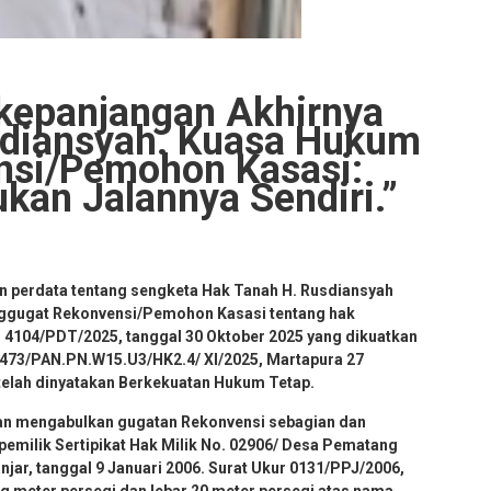
kepanjangan Akhirnya
diansyah. Kuasa Hukum
nsi/Pemohon Kasasi:
an Jalannya Sendiri.”
an perdata tentang sengketa Hak Tanah H. Rusdiansyah
ggugat Rekonvensi/Pemohon Kasasi tentang hak
 4104/PDT/2025, tanggal 30 Oktober 2025 yang dikuatkan
 473/PAN.PN.W15.U3/HK2.4/ XI/2025, Martapura 27
telah dinyatakan Berkekuatan Hukum Tetap.
an mengabulkan gugatan Rekonvensi sebagian dan
emilik Sertipikat Hak Milik No. 02906/ Desa Pematang
jar, tanggal 9 Januari 2006. Surat Ukur 0131/PPJ/2006,