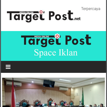
Lompat
ke
Terpercaya
konten