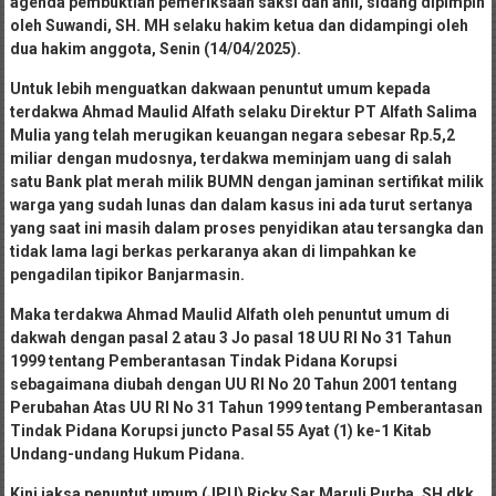
agenda pembuktian pemeriksaan saksi dan ahli, sidang dipimpin
oleh Suwandi, SH. MH selaku hakim ketua dan didampingi oleh
dua hakim anggota, Senin (14/04/2025).
Untuk lebih menguatkan dakwaan penuntut umum kepada
terdakwa Ahmad Maulid Alfath selaku Direktur PT Alfath Salima
Mulia yang telah merugikan keuangan negara sebesar Rp.5,2
miliar dengan mudosnya, terdakwa meminjam uang di salah
satu Bank plat merah milik BUMN dengan jaminan sertifikat milik
warga yang sudah lunas dan dalam kasus ini ada turut sertanya
yang saat ini masih dalam proses penyidikan atau tersangka dan
tidak lama lagi berkas perkaranya akan di limpahkan ke
pengadilan tipikor Banjarmasin.
Maka terdakwa Ahmad Maulid Alfath oleh penuntut umum di
dakwah dengan pasal 2 atau 3 Jo pasal 18 UU RI No 31 Tahun
1999 tentang Pemberantasan Tindak Pidana Korupsi
sebagaimana diubah dengan UU RI No 20 Tahun 2001 tentang
Perubahan Atas UU RI No 31 Tahun 1999 tentang Pemberantasan
Tindak Pidana Korupsi juncto Pasal 55 Ayat (1) ke-1 Kitab
Undang-undang Hukum Pidana.
Kini jaksa penuntut umum (JPU) Ricky Sar Maruli Purba, SH dkk