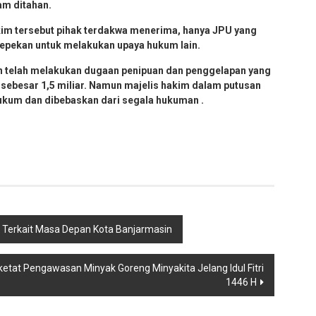
am ditahan.
im tersebut pihak terdakwa menerima, hanya JPU yang
sepekan untuk melakukan upaya hukum lain.
n telah melakukan dugaan penipuan dan penggelapan yang
 sebesar 1,5 miliar. Namun majelis hakim dalam putusan
ukum dan dibebaskan dari segala hukuman .
i Terkait Masa Depan Kota Banjarmasin
ketat Pengawasan Minyak Goreng Minyakita Jelang Idul Fitri
1446 H