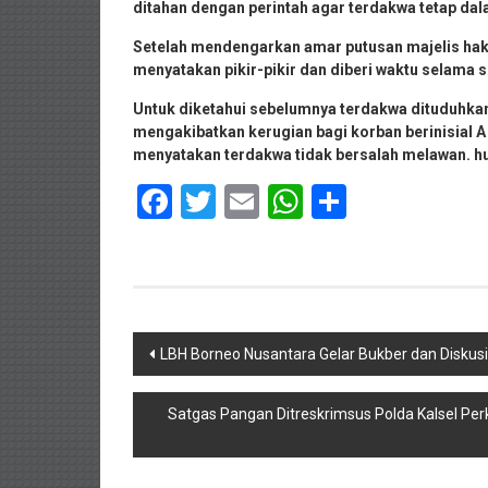
ditahan dengan perintah agar terdakwa tetap dal
Setelah mendengarkan amar putusan majelis hak
menyatakan pikir-pikir dan diberi waktu selama 
Untuk diketahui sebelumnya terdakwa dituduhka
mengakibatkan kerugian bagi korban berinisial A
menyatakan terdakwa tidak bersalah melawan. h
Facebook
Twitter
Email
WhatsApp
Share
Navigasi
LBH Borneo Nusantara Gelar Bukber dan Diskus
pos
Satgas Pangan Ditreskrimsus Polda Kalsel Per