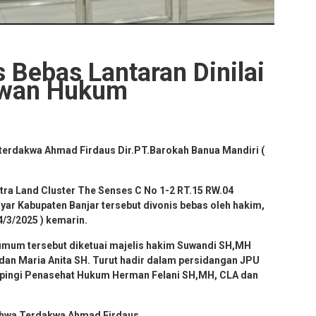
 Bebas Lantaran Dinilai
awan Hukum
b terdakwa Ahmad Firdaus Dir.PT.Barokah Banua Mandiri (
itra Land Cluster The Senses C No 1-2 RT.15 RW.04
r Kabupaten Banjar tersebut divonis bebas oleh hakim,
4/3/2025 ) kemarin.
 umum tersebut diketuai majelis hakim Suwandi SH,MH
an Maria Anita SH. Turut hadir dalam persidangan JPU
mpingi Penasehat Hukum Herman Felani SH,MH, CLA dan
ahwa Terdakwa Ahmad Firdaus