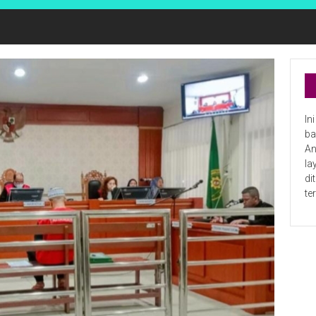
In
ba
An
la
di
te