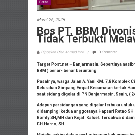
Berita
Maret 26, 2025
Bos PT. BBM Divonis
Tidak Terbukti Mel
Diposkan Oleh:Ahmad Kori
0 Komentar
Target Post.net – Banjarmasin. Sepertinya nasi
BBM ) benar- benar beruntung.
Pasalnya, warga Jalan A. Yani KM. 7,8 Komplek C
Kelurahan Simpang Empat Kecamatan kertak Hanya
saat sidang digelar di PN Banjarmasin, Senin, ( 2
Adapun persidangan yang digelar terbuka untuk
didampingi kedua anggotanya Hapsari Retno SH d
Romly SH,MH dari Kejati Kalsel. Terdakwa dida
CH.Harno, SH.
Majelis hakim dalam pertimbangan hukumnya b