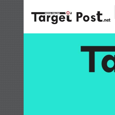
Lompat
ke
konten